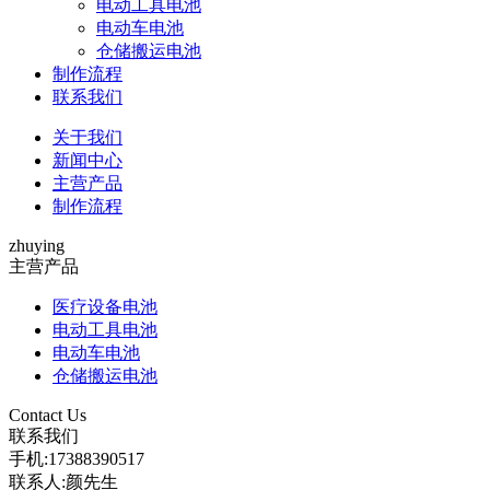
电动工具电池
电动车电池
仓储搬运电池
制作流程
联系我们
关于我们
新闻中心
主营产品
制作流程
zhuying
主营产品
医疗设备电池
电动工具电池
电动车电池
仓储搬运电池
Contact Us
联系我们
手机:17388390517
联系人:颜先生